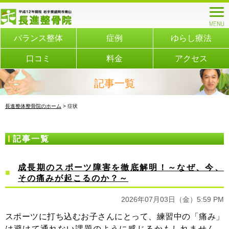
バランス整体
症例
ゆらし療法
口コミ
料金
アクセス
記事一覧
長進整体整骨院のホーム
> 症状
記事一覧
成長期のスポーツ障害を徹底解明！～なぜ、今、
その痛みが起こるのか？～
2026年07月03日（金）5:59 PM
スポーツに打ち込むお子さんにとって、練習中の「痛み」
は避けて通れない課題のように感じるかもしれません。