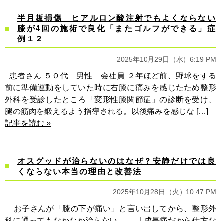
半月板損傷 ヒアルロン酸注射でもよくならない
膝が4回の施術で良化「またゴルフができる」症
例１２
2025年10月29日（水）6:19 PM
患者さん ５０代 男性 会社員 ２年ほど前、野球をする
前に準備運動をしていた時に右膝に痛みを感じたため整形
外科を受診したところ「変形性膝関節症」の診断を受け、
腿の筋肉を鍛えるよう指導される。以後痛みを感じな […]
記事を読む »
オスグッドが治らないのはなぜ？安静だけでは良
くならない本当の理由と改善法
2025年10月28日（火）10:47 PM
お子さんが「膝の下が痛い」と言い出してから、整形外
科に通ってもなかなか治らない…。 「成長痛だから仕方な