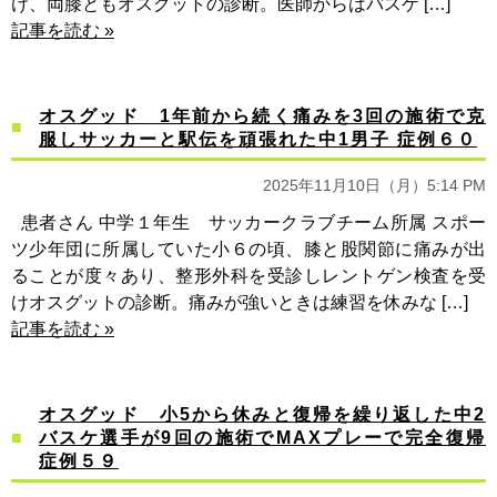
け、両膝ともオスグットの診断。医師からはバスケ […]
記事を読む »
オスグッド 1年前から続く痛みを3回の施術で克
服しサッカーと駅伝を頑張れた中1男子 症例６０
2025年11月10日（月）5:14 PM
患者さん 中学１年生 サッカークラブチーム所属 スポー
ツ少年団に所属していた小６の頃、膝と股関節に痛みが出
ることが度々あり、整形外科を受診しレントゲン検査を受
けオスグットの診断。痛みが強いときは練習を休みな […]
記事を読む »
オスグッド 小5から休みと復帰を繰り返した中2
バスケ選手が9回の施術でMAXプレーで完全復帰
症例５９