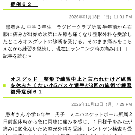
症例６２
2026年01月18日（日）11:01 PM
患者さん 中学３年生 ラグビークラブ所属 半年前から右
膝に痛みが出始め次第に左膝も痛くなり整形外科を受診し
たところオスグットの診断を受ける。そのまま痛みをこら
えながら練習を継続し、現在はランニング時の痛みは […]
記事を読む »
オスグッド 整形で練習中止と言われたけど練習
を休みたくない小5バスケ選手が3回の施術で練習
復帰症例６１
2025年11月10日（月）7:29 PM
患者さん 小学５年生 男子 ミニバスケットボール所属 2
日前起床時から急に両膝に痛みを感じ、１日様子をみたが
痛みに変化ないため整形外科を受診。レントゲン検査を受