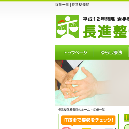
症例一覧 | 長進整骨院
トップページ
ゆらし療法
長進整体整骨院のホーム
> 症例一覧