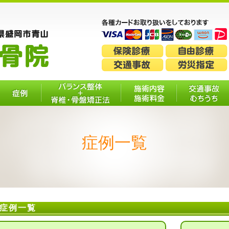
症例
バランス整体＋脊
施術内容・施
交通事故・
椎・骨盤矯正法
術料金
ちうち
症例一覧
症例一覧