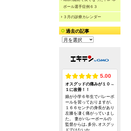
ボール選手症例６３
３月の診療カレンダー
過去の記事
過
去
の
記
事