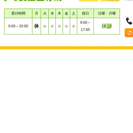
受付時間
月
火
水
木
金
土
祝日
日曜・月曜
9:00～
休診
休
○
○
○
○
○
9:00～20:00
17:00