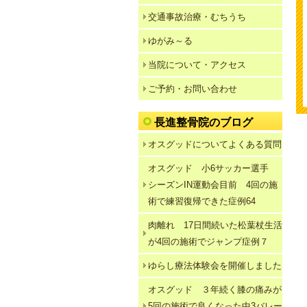
交通事故治療・むちうち
ゆがみ～る
当院について・アクセス
ご予約・お問い合わせ
長進整骨院のブログ
オスグッドについてよくある質問
オスグッド 小6サッカー選手
シーズンIN運動会目前 4回の施
術で練習復帰できた症例64
肉離れ 17日間続いた松葉杖生活
が4回の施術でジャンプ症例７
ゆらし療法体験会を開催しました
オスグッド ３年続く膝の痛みが
5回の施術で良くなった中3バレー