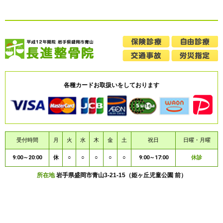
各種カードお取扱いをしております
受付時間
月
火
水
木
金
土
祝日
日曜・月曜
9:00～20:00
休
○
○
○
○
○
9:00～17:00
休診
所在地
岩手県盛岡市青山3-21-15（姫ヶ丘児童公園 前）