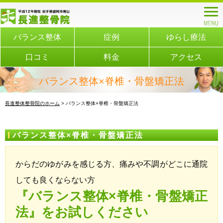
バランス整体
症例
ゆらし療法
口コミ
料金
アクセス
バランス整体×脊椎・骨盤矯正法
長進整体整骨院のホーム
> バランス整体×脊椎・骨盤矯正法
バランス整体×脊椎・骨盤矯正法
からだのゆがみを感じる方、痛みや不調がどこに通院
しても良くならない方
『バランス整体×脊椎・骨盤矯正
法』をお試しください