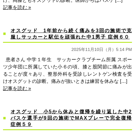
け、両膝ともオスグットの診断。医師からはバスケ […]
記事を読む »
オスグッド 1年前から続く痛みを3回の施術で克
服しサッカーと駅伝を頑張れた中1男子 症例６０
2025年11月10日（月）5:14 PM
患者さん 中学１年生 サッカークラブチーム所属 スポー
ツ少年団に所属していた小６の頃、膝と股関節に痛みが出
ることが度々あり、整形外科を受診しレントゲン検査を受
けオスグットの診断。痛みが強いときは練習を休みな […]
記事を読む »
オスグッド 小5から休みと復帰を繰り返した中2
バスケ選手が9回の施術でMAXプレーで完全復帰
症例５９