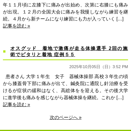
年１１月頃に左膝下に痛みが出始め、次第に右膝にも痛み
が出現。１２月の全国大会に痛みを我慢しながら練習を継
続。４月から新チームになり練習にも力が入っていく […]
記事を読む »
オスグッド 着地で激痛が走る体操選手 2回の施
術でピタリと着地 症例５５
2025年10月05日（日）3:52 PM
患者さん 大学１年生 女子 器械体操部 高校３年生の頃
から膝蓋骨下部に痛みが出て、鍼灸院に通院し針治療を受
けるが症状の緩和はなく、高総体をを迎える。その後大学
に進学後も痛みを感じながら器械体操を継続。これか […]
記事を読む »
次のページへ »