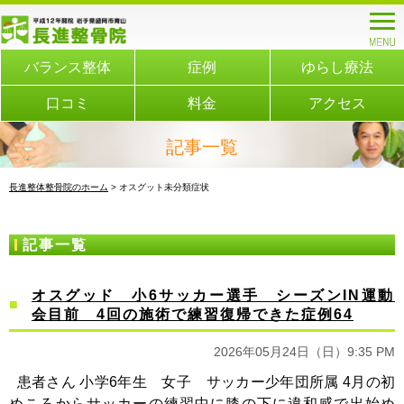
バランス整体
症例
ゆらし療法
口コミ
料金
アクセス
記事一覧
長進整体整骨院のホーム
> オスグット未分類症状
記事一覧
オスグッド 小6サッカー選手 シーズンIN運動
会目前 4回の施術で練習復帰できた症例64
2026年05月24日（日）9:35 PM
患者さん 小学6年生 女子 サッカー少年団所属 4月の初
めころからサッカーの練習中に膝の下に違和感で出始め