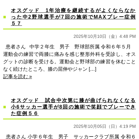
オスグッド 1年治療を継続するがよくならなか
った中2野球選手が7回の施術でMAXプレー症例
５７
2025年10月10日（金）4:48 PM
患者さん 中学２年生 男子 野球部所属 令和６年５月
運動会の練習で両膝に痛みを感じ整形外科を受診し、オス
グットの診断を受ける。運動会と野球部の練習を休むこと
なく続けたところ、膝の屈伸やジャン […]
記事を読む »
オスグッド 試合中次第に膝が曲げられなくなる
小6サッカー選手が8回の施術で笑顔でプレーでき
た症例５６
2025年10月05日（日）4:19 PM
患者さん 小学６年生 男子 サッカークラブ所属 令和６