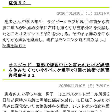
症例６２
2026年01月18日（日）11:01 PM
患者さん 中学３年生 ラグビークラブ所属 半年前から右
膝に痛みが出始め次第に左膝も痛くなり整形外科を受診し
たところオスグットの診断を受ける。そのまま痛みをこら
えながら練習を継続し、現在はランニング時の痛みは […]
記事を読む »
オスグッド 整形で練習中止と言われたけど練習
を休みたくない小5バスケ選手が3回の施術で練習
復帰症例６１
2025年11月10日（月）7:29 PM
患者さん 小学５年生 男子 ミニバスケットボール所属 2
日前起床時から急に両膝に痛みを感じ、１日様子をみたが
痛みに変化ないため整形外科を受診。レントゲン検査を受