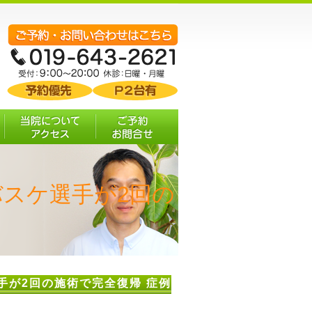
む
当院について・ア
ご予約 お問合せ
クセス
スケ選手が2回の
手が2回の施術で完全復帰 症例