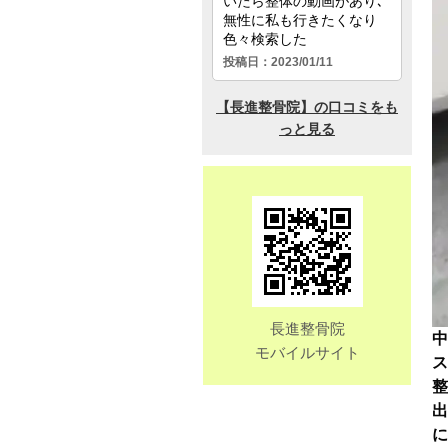
長進整骨院
中
モバイルサイト
に