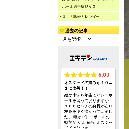
ボール選手症例６３
３月の診療カレンダー
過去の記事
過
去
の
記
事