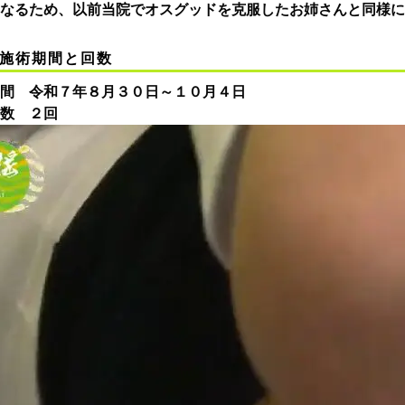
なるため、以前当院でオスグッドを克服したお姉さんと同様に
施術期間と回数
間 令和７年８月３０日～１０月４日
数 ２回