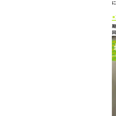
に
期
回