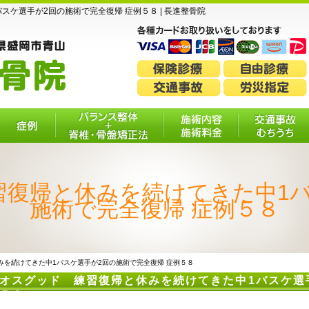
ケ選手が2回の施術で完全復帰 症例５８ | 長進整骨院
症例
バランス整体＋脊
施術内容・施
交通事故・
椎・骨盤矯正法
術料金
ちうち
習復帰と休みを続けてきた中1バ
施術で完全復帰 症例５８
みを続けてきた中1バスケ選手が2回の施術で完全復帰 症例５８
オスグッド 練習復帰と休みを続けてきた中1バスケ選
５８