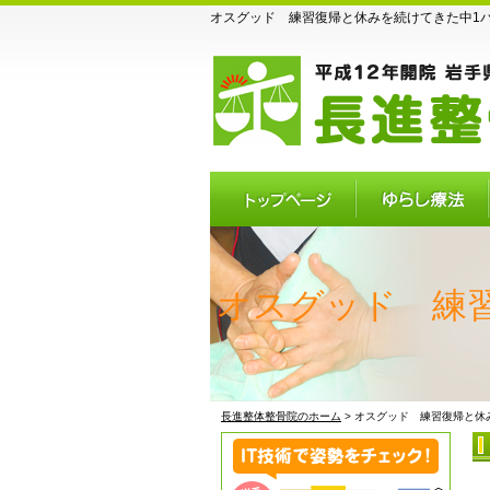
オスグッド 練習復帰と休みを続けてきた中1バス
トップページ
ゆらし療法
オスグッド 練
長進整体整骨院のホーム
> オスグッド 練習復帰と休