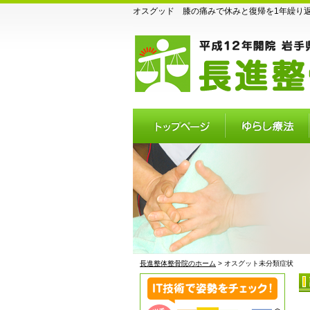
オスグッド 膝の痛みで休みと復帰を1年繰り返す
トップページ
ゆらし療法
長進整体整骨院のホーム
> オスグット未分類症状