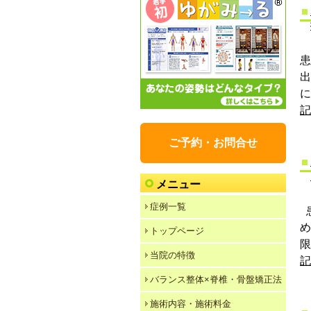
に
記
ご予約・お問合せ
メニュー
症例一覧
トップページ
限
当院の特徴
記
バランス整体×脊椎・骨盤矯正法
施術内容・施術料金