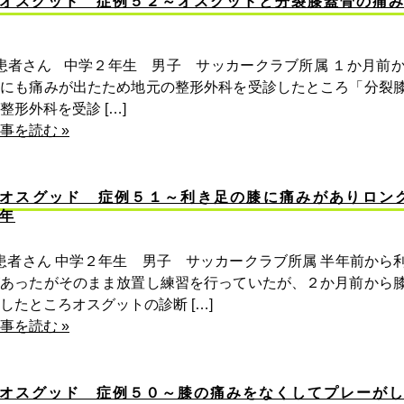
オスグッド 症例５２～オスグッドと分裂膝蓋骨の痛み
患者さん 中学２年生 男子 サッカークラブ所属 １か月前
膝にも痛みが出たため地元の整形外科を受診したところ「分裂
整形外科を受診 […]
事を読む »
オスグッド 症例５１～利き足の膝に痛みがありロン
年
者さん 中学２年生 男子 サッカークラブ所属 半年前から
があったがそのまま放置し練習を行っていたが、２か月前から
したところオスグットの診断 […]
事を読む »
オスグッド 症例５０～膝の痛みをなくしてプレーが