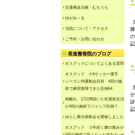
交通事故治療・むちうち
ゆがみ～る
当院について・アクセス
の
ご予約・お問い合わせ
記
長進整骨院のブログ
オスグッドについてよくある質問
オスグッド 小6サッカー選手
シーズンIN運動会目前 4回の施
患
術で練習復帰できた症例64
肉離れ 17日間続いた松葉杖生活
診
が4回の施術でジャンプ症例７
記
ゆらし療法体験会を開催しました
オスグッド ３年続く膝の痛みが
5回の施術で良くなった中3バレー