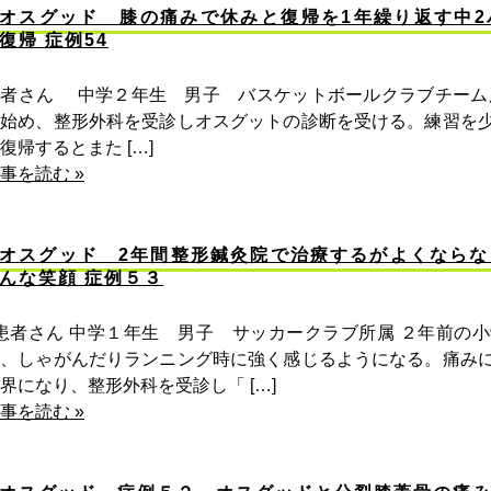
オスグッド 膝の痛みで休みと復帰を1年繰り返す中2
復帰 症例54
患者さん 中学２年生 男子 バスケットボールクラブチーム
出始め、整形外科を受診しオスグットの診断を受ける。練習を
復帰するとまた […]
事を読む »
オスグッド 2年間整形鍼灸院で治療するがよくならな
んな笑顔 症例５３
患者さん 中学１年生 男子 サッカークラブ所属 ２年前の
め、しゃがんだりランニング時に強く感じるようになる。痛み
界になり、整形外科を受診し「 […]
事を読む »