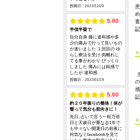
患
査
記
患
感
記