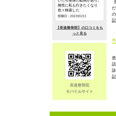
患
だ
の
記
患
診
記
長進整骨院
モバイルサイト