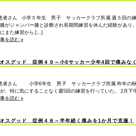
患者さん 小学５年生 男子 サッカークラブ所属 週５回の
右膝がジャンパー膝と診断され長期間練習を休んだ経験があり
にまた練習から […]
事を読む »
オスグッド 症例４９～小6サッカー少年4回で痛みなく
患者さん 小学6年生 男子 サッカークラブ所属 昨年の秋
が、特に気にすることなく週5回の練習を行っていた。 2月下中に
事を読む »
オスグッド 症例４８～半年続く痛みを1か月で克服！