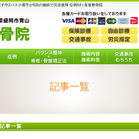
中2バスケ選手が6回の施術で完全復帰 症例54 | 長進整骨院
症例
バランス整体＋脊
施術内容・施
交通事故・
椎・骨盤矯正法
術料金
ちうち
記事一覧
記事一覧