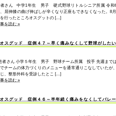
者さん 中学1年生 男子 硬式野球リトルシニア所属 令和
め、屈伸膝の曲げ伸ばしが辛くなり正座もできなくなった。8
を行ったところオスグットの […]
事を読む »
オスグッド 症例４７～早く痛みなくして野球がした
者さん 小学５年生 男子 野球チーム所属 投手 先週まで
のでチームの体力づくりのメニューを通常通りこなしていたが
じ、整形外科を受診したとこ […]
事を読む »
オスグッド 症例４６～半年続く痛みをなくしてバレ