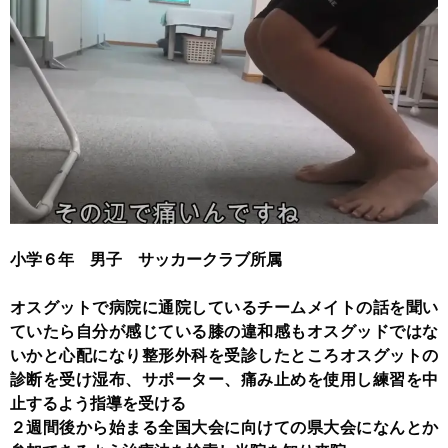
小学６年 男子 サッカークラブ所属
オスグットで病院に通院しているチームメイトの話を聞い
ていたら
自分が感じている膝の違和感もオスグッドではな
いかと心配になり
整形外科を受診したところオスグットの
診断を受け
湿布、サポーター、痛み止めを使用し練習を中
止するよう指導を受ける
２週間後から始まる全国大会に向けての県大会になんとか