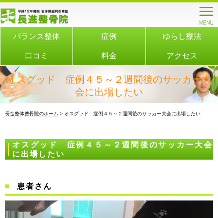
バランス整体
症例
ゆらし療法
口コミ
料金
アクセス
オスグッド 症例４５～２週間後のサッカー大
会に出場したい
長進整体整骨院のホーム
> オスグッド 症例４５～２週間後のサッカー大会に出場したい
オスグッド 症例４５～２週間後のサッカー大会
に出場したい
患者さん