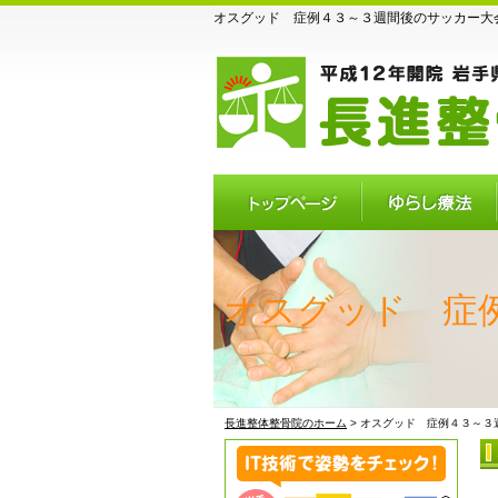
オスグッド 症例４３～３週間後のサッカー大会
トップページ
ゆらし療法
オスグッド 症
長進整体整骨院のホーム
> オスグッド 症例４３～