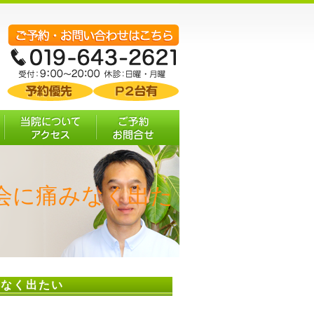
む
当院について・ア
ご予約 お問合せ
クセス
会に痛みなく出た
みなく出たい