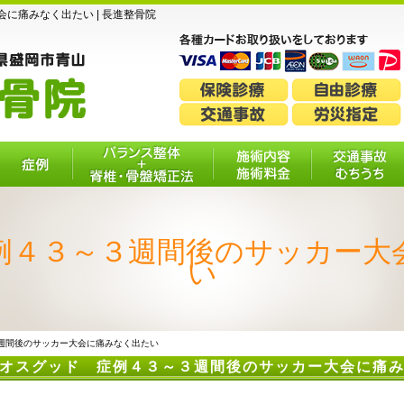
に痛みなく出たい | 長進整骨院
症例
バランス整体＋脊
施術内容・施
交通事故・
椎・骨盤矯正法
術料金
ちうち
例４３～３週間後のサッカー大
い
３週間後のサッカー大会に痛みなく出たい
オスグッド 症例４３～３週間後のサッカー大会に痛