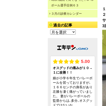
ボール選手症例６３
１
３月の診療カレンダー
２
サ
過去の記事
3
過
去
の
記
事