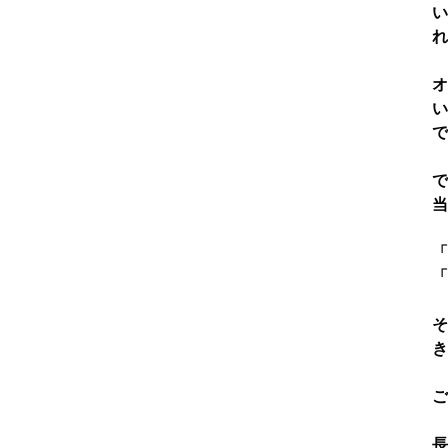
れ
い
で
で
当
「
「
そ
き
ご
長