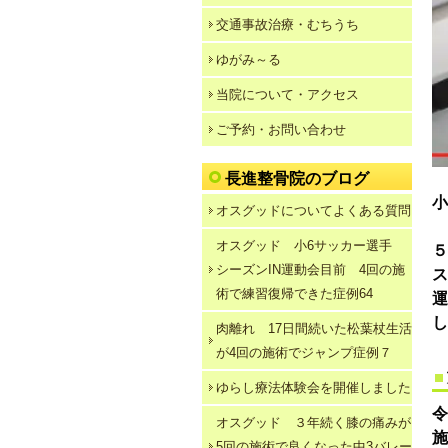
交通事故治療・むちうち
ゆがみ～る
当院について・アクセス
ご予約・お問い合わせ
長進整骨院のブログ
小
オスグッドについてよくある質問
オスグッド 小6サッカー選手
シーズンIN運動会目前 4回の施
ス
術で練習復帰できた症例64
し
肉離れ 17日間続いた松葉杖生活
が4回の施術でジャンプ症例７
ゆらし療法体験会を開催しました
令
オスグッド ３年続く膝の痛みが
施
5回の施術で良くなった中3バレー