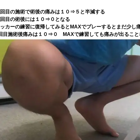
回目の施術で術後の痛みは１０⇒５と半減する
回目の術後には１０⇒０となる
ッカーの練習に復帰してみるとMAXでプレーするとまだ少し
回目施術後痛みは１０⇒０ MAXで練習しても痛みが出るこ