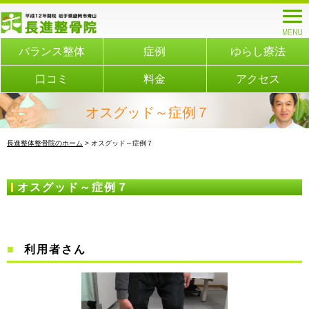
バランス整体
症例
ゆらし療法
口コミ
料金
アクセス
オスグッド～症例７
長進整体整骨院のホーム
> オスグッド～症例７
オスグッド～症例７
利用者さん