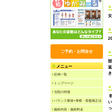
女
2
ご予約・お問合せ
メニュー
き
症例一覧
トップページ
当院の特徴
初
バランス整体×脊椎・骨盤矯正法
施術内容・施術料金