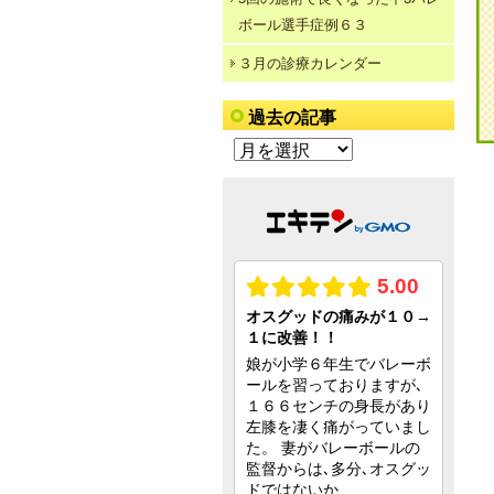
ボール選手症例６３
３月の診療カレンダー
過去の記事
過
去
の
記
事