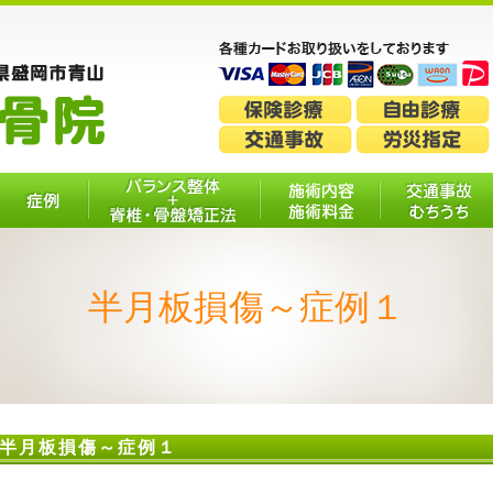
症例
バランス整体＋脊
施術内容・施
交通事故・
椎・骨盤矯正法
術料金
ちうち
半月板損傷～症例１
半月板損傷～症例１