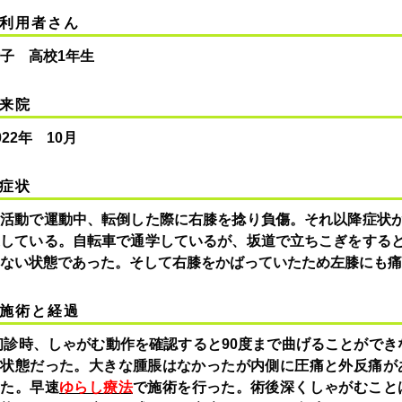
利用者さん
子 高校1年生
来院
022年 10月
症状
部活動で運動中、転倒した際に右膝を捻り負傷。それ以降症状
返している。自転車で通学しているが、坂道で立ちこぎをする
ない状態であった。そして右膝をかばっていたため左膝にも痛
施術と経過
診時、しゃがむ動作を確認すると90度まで曲げることができ
い状態だった。大きな腫脹はなかったが内側に圧痛と外反痛が
った。早速
ゆらし療法
で施術を行った。術後深くしゃがむこと