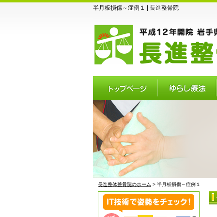
半月板損傷～症例１ | 長進整骨院
トップページ
ゆらし療法
長進整体整骨院のホーム
> 半月板損傷～症例１