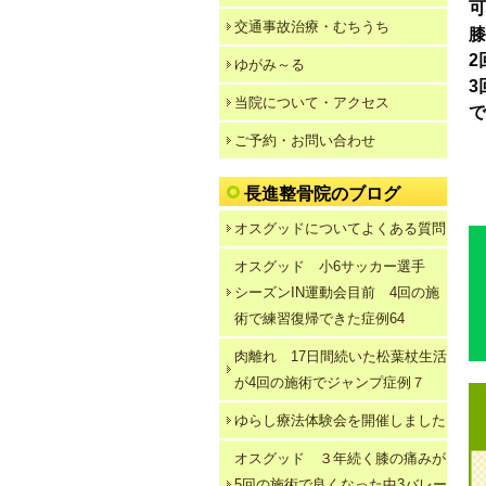
交通事故治療・むちうち
膝
2
ゆがみ～る
3
当院について・アクセス
で
ご予約・お問い合わせ
長進整骨院のブログ
オスグッドについてよくある質問
オスグッド 小6サッカー選手
シーズンIN運動会目前 4回の施
術で練習復帰できた症例64
肉離れ 17日間続いた松葉杖生活
が4回の施術でジャンプ症例７
ゆらし療法体験会を開催しました
オスグッド ３年続く膝の痛みが
5回の施術で良くなった中3バレー