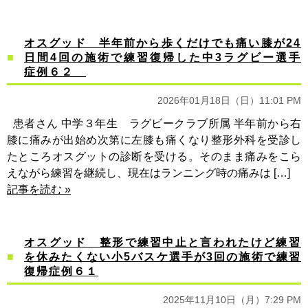
オスグッド 半年前から歩くだけでも痛い膝が24
日間4回の施術で練習復帰した中3ラグビー選手
症例６２
2026年01月18日（日）11:01 PM
患者さん 中学３年生 ラグビークラブ所属 半年前から右
膝に痛みが出始め次第に左膝も痛くなり整形外科を受診し
たところオスグットの診断を受ける。そのまま痛みをこら
えながら練習を継続し、現在はランニング時の痛みは […]
記事を読む »
オスグッド 整形で練習中止と言われたけど練習
を休みたくない小5バスケ選手が3回の施術で練習
復帰症例６１
2025年11月10日（月）7:29 PM