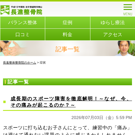
バランス整体
症例
ゆらし療法
口コミ
料金
アクセス
記事一覧
長進整体整骨院のホーム
> 症状
記事一覧
成長期のスポーツ障害を徹底解明！～なぜ、今、
その痛みが起こるのか？～
2026年07月03日（金）5:59 PM
スポーツに打ち込むお子さんにとって、練習中の「痛み」
は避けて通れない課題のように感じるかもしれません。