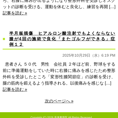
ろ、右膝に痛みが出るようになり整形外科を受診しオスグ
ットの診断を受ける。運動を休むと良化し、練習を再開 […]
記事を読む »
半月板損傷 ヒアルロン酸注射でもよくならない
膝が4回の施術で良化「またゴルフができる」症
例１２
2025年10月29日（水）6:19 PM
患者さん ５０代 男性 会社員 ２年ほど前、野球をする
前に準備運動をしていた時に右膝に痛みを感じたため整形
外科を受診したところ「変形性膝関節症」の診断を受け、
腿の筋肉を鍛えるよう指導される。以後痛みを感じな […]
記事を読む »
次のページへ »
Copyright (C) 2026
長進整骨院
All Rights Reserved.