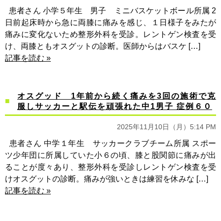
患者さん 小学５年生 男子 ミニバスケットボール所属 2
日前起床時から急に両膝に痛みを感じ、１日様子をみたが
痛みに変化ないため整形外科を受診。レントゲン検査を受
け、両膝ともオスグットの診断。医師からはバスケ […]
記事を読む »
オスグッド 1年前から続く痛みを3回の施術で克
服しサッカーと駅伝を頑張れた中1男子 症例６０
2025年11月10日（月）5:14 PM
患者さん 中学１年生 サッカークラブチーム所属 スポー
ツ少年団に所属していた小６の頃、膝と股関節に痛みが出
ることが度々あり、整形外科を受診しレントゲン検査を受
けオスグットの診断。痛みが強いときは練習を休みな […]
記事を読む »