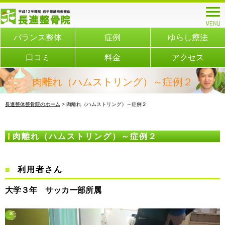
バランス整体
症例
ゆらし療法
口コミ
料金
アクセス
肉離れ（ハムストリング）～症例２
長進整体整骨院のホーム
> 肉離れ（ハムストリング）～症例２
肉離れ（ハムストリング）～症例２
利用者さん
大学３年 サッカー部所属