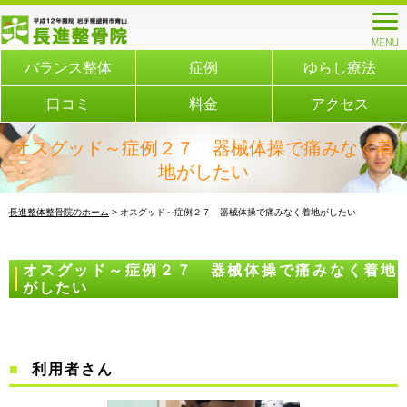
バランス整体
症例
ゆらし療法
口コミ
料金
アクセス
オスグッド～症例２７ 器械体操で痛みなく着
地がしたい
長進整体整骨院のホーム
> オスグッド～症例２７ 器械体操で痛みなく着地がしたい
オスグッド～症例２７ 器械体操で痛みなく着地
がしたい
利用者さん