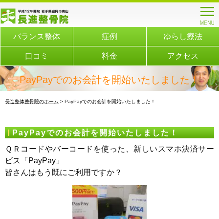
バランス整体
症例
ゆらし療法
口コミ
料金
アクセス
PayPayでのお会計を開始いたしました！
長進整体整骨院のホーム
> PayPayでのお会計を開始いたしました！
PayPayでのお会計を開始いたしました！
ＱＲコードやバーコードを使った、新しいスマホ決済サー
ビス「PayPay」
皆さんはもう既にご利用ですか？