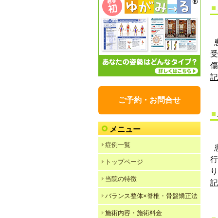
患
傷
記
ご予約・お問合せ
メニュー
症例一覧
行
トップページ
り
当院の特徴
記
バランス整体×脊椎・骨盤矯正法
施術内容・施術料金