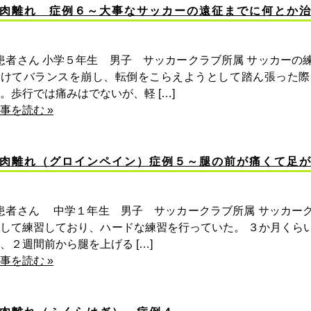
肉離れ 症例６～大事なサッカーの遠征までに何とか
者さん 小学５年生 男子 サッカークラブ所属 サッカーの
受けてバランスを崩し、転倒をこらえようとして踏ん張った際
。歩行では痛みはでないが、軽 […]
事を読む »
肉離れ（グロインペイン）症例５～腿の前が痛くて足
患者さん 中学１年生 男子 サッカークラブ所属 サッカー
して練習しており、ハードな練習を行っていた。 ３か月くら
、２週間前から腿を上げる […]
事を読む »