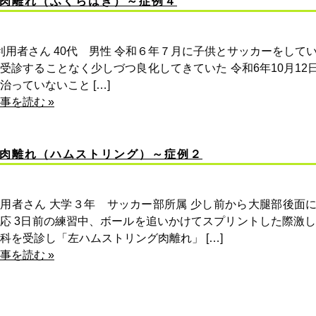
肉離れ（ふくらはぎ）～症例４
用者さん 40代 男性 令和６年７月に子供とサッカーをして
受診することなく少しづつ良化してきていた 令和6年10月1
治っていないこと […]
事を読む »
肉離れ（ハムストリング）～症例２
用者さん 大学３年 サッカー部所属 少し前から大腿部後面
応 3日前の練習中、ボールを追いかけてスプリントした際激し
科を受診し「左ハムストリング肉離れ」 […]
事を読む »