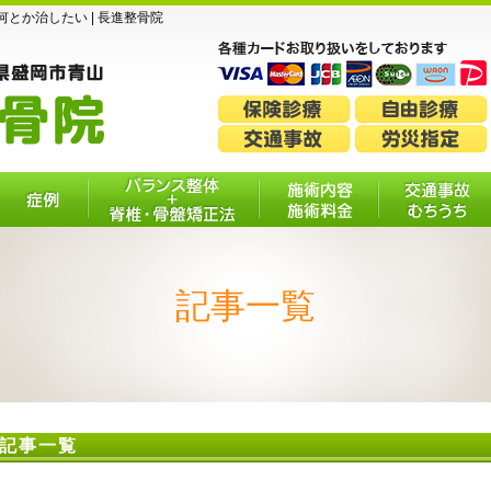
とか治したい | 長進整骨院
症例
バランス整体＋脊
施術内容・施
交通事故・
椎・骨盤矯正法
術料金
ちうち
記事一覧
記事一覧