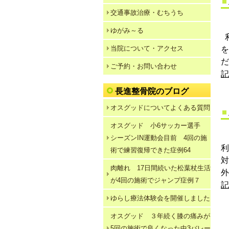
交通事故治療・むちうち
ゆがみ～る
利
当院について・アクセス
を
だ
ご予約・お問い合わせ
記
長進整骨院のブログ
オスグッドについてよくある質問
オスグッド 小6サッカー選手
シーズンIN運動会目前 4回の施
利
術で練習復帰できた症例64
対
肉離れ 17日間続いた松葉杖生活
外
が4回の施術でジャンプ症例７
記
ゆらし療法体験会を開催しました
オスグッド ３年続く膝の痛みが
5回の施術で良くなった中3バレー