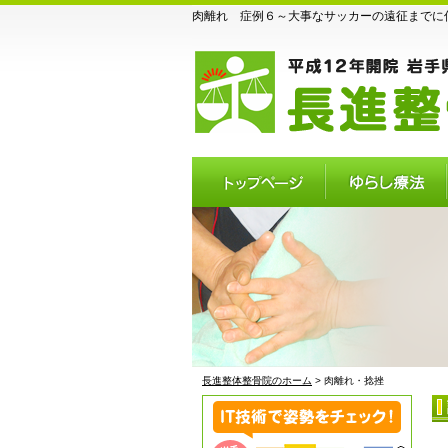
肉離れ 症例６～大事なサッカーの遠征までに何
トップページ
ゆらし療法
長進整体整骨院のホーム
> 肉離れ・捻挫