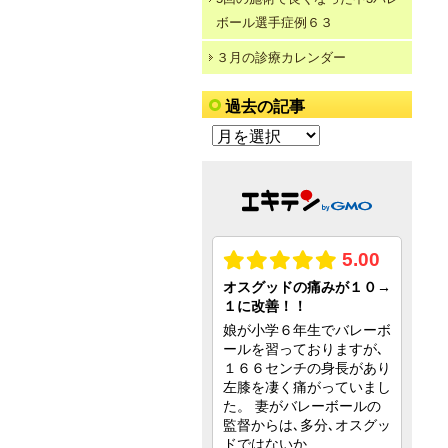
ボール選手症例６３
３月の診療カレンダー
過去の記事
過
去
の
記
事